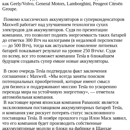
как Geely/Volvo, General Motors, Lamborghini, Peugeot Citroën
Groupe.
Помимо классических аккумуляторов и суперконденсаторов
Maxwell работает над улучшением технологии сухих
электродов для аккумуляторов. Судя по презентации
компании, это позволит поднять энергоемкость таких батарей
до отметки 300 Втч на килограмм
(в
недалекой перспективе
— до 500 Втч), тогда как актуальное поколение литиевых
батарей показывает результат на уровне 250 Втч/кг. Судя
по всему, все это поможет компании Tesla в ближайшем
будущем создавать супер емкие новые аккумуляторы.
В свою очередь Tesla подтвердила факт заключения
соглашения с Maxwell.
«Мы
всегда заняты поиском
потенциальных приобретений, которые имеют смысл
для бизнеса и поддерживают миссию Tesla по ускорению
перехода мира на устойчивую энергетику», — отметила
автомобильная компания.
В настоящее время японская компания Panasonic является
эксклюзивным поставщиком аккумуляторных батарей Tesla,
и компания уже рискует потерять статус эксклюзивного
поставщика Tesla. В ноябре прошлого года Илон Маск заявил,
что его компания будет производить собственные
аккумуляторные модули и блоки на фабрике в Шанхае